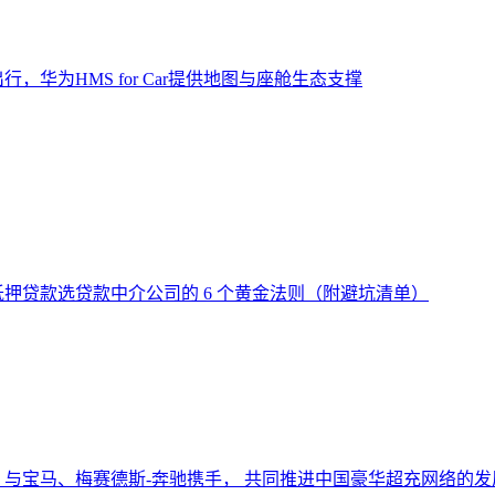
，华为HMS for Car提供地图与座舱生态支撑
押贷款选贷款中介公司的 6 个黄金法则（附避坑清单）
与宝马、梅赛德斯-奔驰携手， 共同推进中国豪华超充网络的发