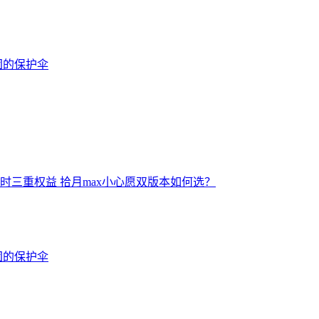
固的保护伞
享限时三重权益 拾月max小心愿双版本如何选？
固的保护伞