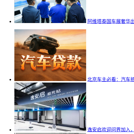
阿维塔泰国车展奢华出行
北京车主必看：汽车抵
逸安启欢迎问界加入，