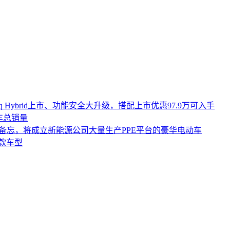
iq Hybrid上市、功能安全大升级，搭配上市优惠97.9万可入手
车总销量
作备忘，将成立新能源公司大量生产PPE平台的豪华电动车
0款车型