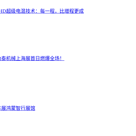
布EHD超级电混技术：每一程，比增程更成
力泰机械上海展首日燃爆全场！
车展鸿蒙智行展馆