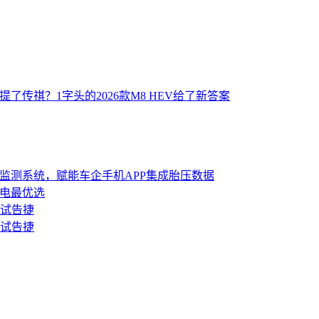
了传祺？1字头的2026款M8 HEV给了新答案
UX胎压监测系统，赋能车企手机APP集成胎压数据
纯电最优选
试告捷
试告捷