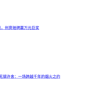
上线，创意驰骋赢万元巨奖
无锡许舍：一场跨越千年的烟火之约