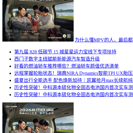
为什么懂MPV的人，最后都提
第九届 828 低碳节 15 城星星运力宝线下专项扶持
西门子数字主线赋能新能源汽车智造升级
好看的燃油轿车推荐哪些？燃油轿车颜值优选清单
远程掌握轮胎状态！瑞典NIRA Dynamics智能TPI 
盛夏出行全能选手 配色焕新加持｜凯翼拾月max长续航
历史性突破！中科源本硫化物全固态电池国内首次实车测
历史性突破！中科源本硫化物全固态电池国内首次实车测