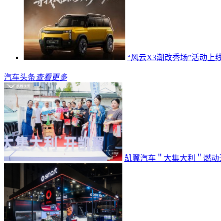
“风云X3潮改秀场”活动
汽车头条
查看更多
凯翼汽车＂大集大利＂燃动