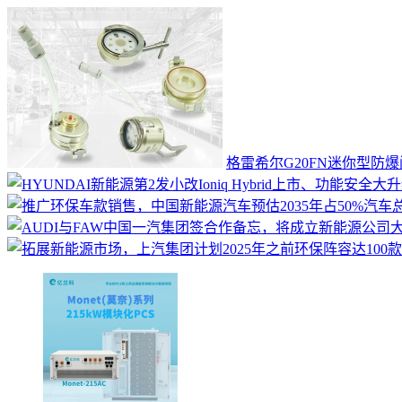
格雷希尔G20FN迷你型防