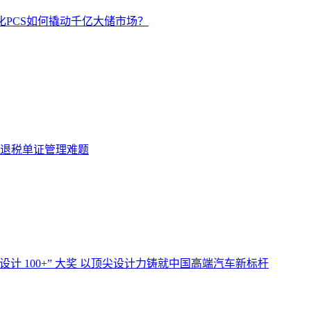
化PCS如何撬动千亿大储市场？
解退税单证管理难题
设计 100+” 大奖 以顶尖设计力铸就中国高端汽车新标杆