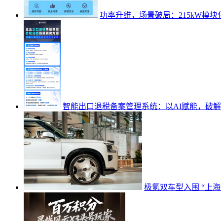
功率升维，场景破局：215kW模块
智能出口退税备案管理系统：以AI赋能，破
极氪双车型入围 “上海