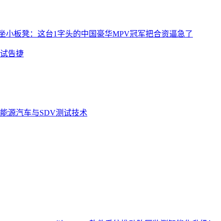
坐小板凳：这台1字头的中国豪华MPV冠军把合资逼急了
试告捷
能源汽车与SDV测试技术