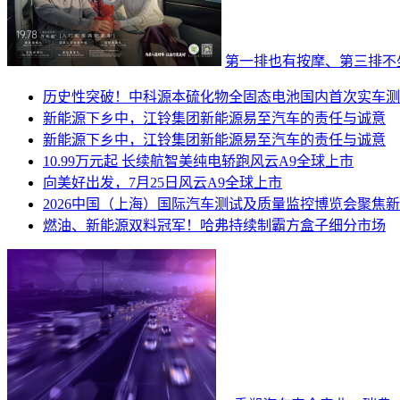
第一排也有按摩、第三排不
历史性突破！中科源本硫化物全固态电池国内首次实车测
新能源下乡中，江铃集团新能源易至汽车的责任与诚意
新能源下乡中，江铃集团新能源易至汽车的责任与诚意
10.99万元起 长续航智美纯电轿跑风云A9全球上市
向美好出发，7月25日风云A9全球上市
2026中国（上海）国际汽车测试及质量监控博览会聚焦新
燃油、新能源双料冠军！哈弗持续制霸方盒子细分市场