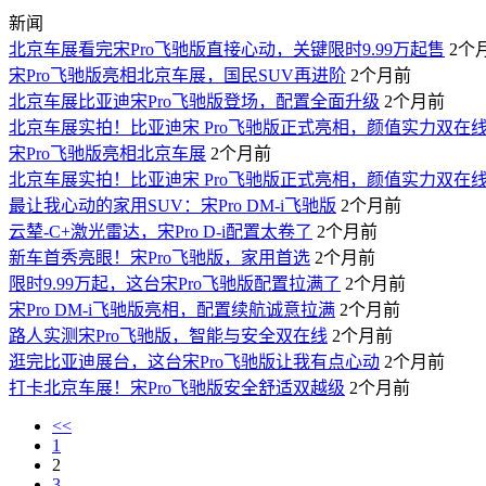
新闻
北京车展看完宋Pro飞驰版直接心动，关键限时9.99万起售
2个
宋Pro飞驰版亮相北京车展，国民SUV再进阶
2个月前
北京车展比亚迪宋Pro飞驰版登场，配置全面升级
2个月前
北京车展实拍！比亚迪宋 Pro飞驰版正式亮相，颜值实力双在
宋Pro飞驰版亮相北京车展
2个月前
北京车展实拍！比亚迪宋 Pro飞驰版正式亮相，颜值实力双在
最让我心动的家用SUV：宋Pro DM-i飞驰版
2个月前
云辇-C+激光雷达，宋Pro D-i配置太卷了
2个月前
新车首秀亮眼！宋Pro飞驰版，家用首选
2个月前
限时9.99万起，这台宋Pro飞驰版配置拉满了
2个月前
宋Pro DM-i飞驰版亮相，配置续航诚意拉满
2个月前
路人实测宋Pro飞驰版，智能与安全双在线
2个月前
逛完比亚迪展台，这台宋Pro飞驰版让我有点心动
2个月前
打卡北京车展！宋Pro飞驰版安全舒适双越级
2个月前
<<
1
2
3