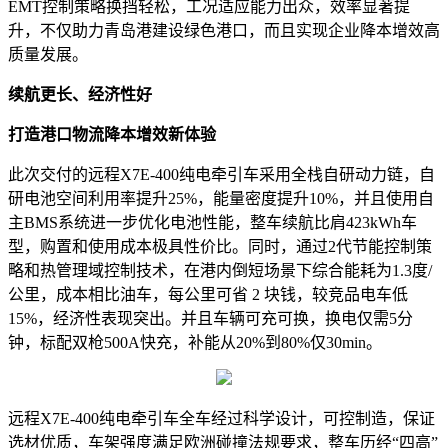
EMT控制策略换挡轻松，工况适应能力出众，效率显著提
升，不仅助力青岛港建设绿色港口，而且实现企业降本增效高
质量发展。
续航更长、经济性好
打造港口物流降本增效新体验
此次交付的远程X7E-400纯电牵引车采用全栈自研动力链，自
研电池空间利用率提升25%，能量密度提升10%，并且使用自
主BMS系统进一步优化电池性能，整车续航比肩423kWh车
型，购置和使用成本极具性价比。同时，通过2代节能控制策
略和热管理域控制技术，在港内倒短场景下综合能耗为1.3度/
公里，成本相比油车，每公里可省 2 块钱，较竞品电车低
15%，经济性表现突出。并且车辆可充可换，换电仅需5分
钟，标配双枪500A快充，补能从20%到80%仅30min。
远程X7E-400纯电牵引车全车经过科学设计，可控制造，保证
选材优质，车架强度满足欧洲碰撞法规要求，整车历经“四高”