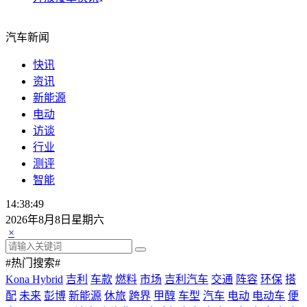
汽车新闻
快讯
资讯
新能源
电动
访谈
行业
测评
智能
14:38:49
2026年8月8日星期六
×
#热门搜索#
Kona Hybrid
吉利
车款
燃料
市场
吉利汽车
交通
阵容
环保
搭
配
未来
彭博
新能源
休旅
跨界
甲醇
车型
汽车
电动
电动车
便