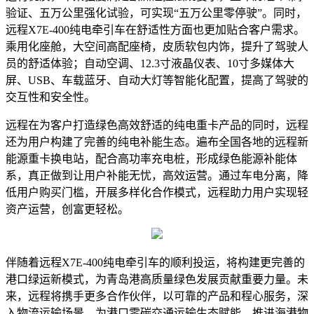
验证、五万公里强化试验，可实现“五万公里零停驶”。同时，
远程X7E-400纯电牵引车在舒适性方面也更加贴合客户需求。
乘用化座舱，大空间高配座椅，皮质软包内饰，提升了驾驶人
员的舒适体验；自动空调、12.3寸液晶仪表、10寸多媒体大
屏、USB、车载蓝牙、自动大灯等智能化配置，提高了驾驶的
交互性和安全性。
远程在为客户打造绿色高效舒适的纯电重卡产品的同时，远程
还为用户构建了完善的纯电补能生态。遍布全国各地的远程新
能源重卡换电站，配合高功率充电桩，形成绿色能源补能体
系，真正做到让用户补能无忧，高效运营。通过车电分离，降
低用户购买门槛，开展多样化合作模式，远程助力用户实现轻
资产运营，创富更轻松。
伴随着远程X7E-400纯电牵引车的顺利投运，将构建更完善的
港口绿运新模式，为青岛港高质量绿色发展贡献重要力量。未
来，远程将携手更多合作伙伴，以可靠的产品和程心服务，深
入物流运输场景，为港口零碳交通运输生态赋能，推进海港物