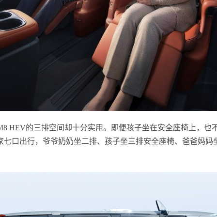
款M8 HEV的三排空间却十分实用。即便孩子坐在安全座椅上，也
家七口出行，爷爷奶奶坐二排、孩子坐三排安全座椅、爸爸妈妈