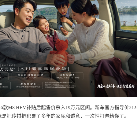
26款M8 HEV补贴后起售价杀入19万元区间。新车官方指导价2
车，像是把传祺把积累了多年的家底和诚意，一次性打包给你了。