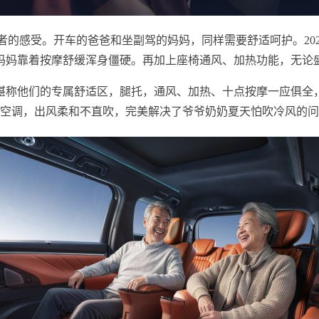
的感受。开车的爸爸和坐副驾的妈妈，同样需要舒适呵护。202
妈妈靠着按摩舒缓浑身僵硬。再加上座椅通风、加热功能，无论
堪称他们的专属舒适区，腿托，通风、加热、十点按摩一应俱全
空调，出风柔和不直吹，完美解决了爷爷奶奶夏天怕吹冷风的问