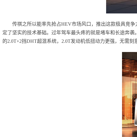
传祺之所以能率先抢占HEV市场风口，推出这款极具竞争力的
定了坚实的技术基础。过年驾车最头疼的就是堵车和长途奔袭。在
的2.0T+2挡DHT超混系统，2.0T发动机低扭动力更强，