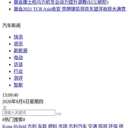
展会
康士柏马力机专业动力提升调教(ECU刷阶)
展会
2021 TCR Asia收官 壳牌捷凯领克东望洋收获大满贯
汽车新闻
快讯
资讯
新能源
电动
访谈
行业
测评
智能
13:09:40
2026年8月6日星期四
×
#热门搜索#
Kona Hybrid
吉利
车款
燃料
市场
吉利汽车
交通
阵容
环保
搭