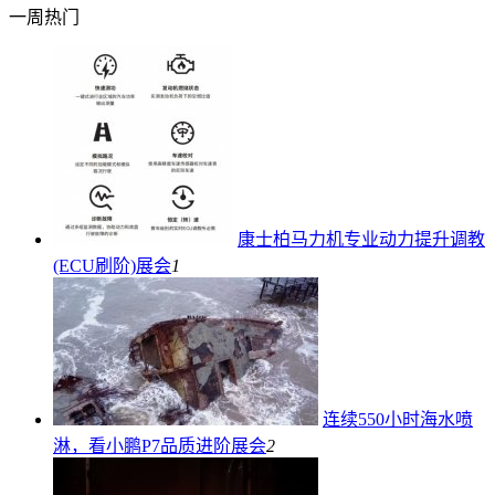
一周热门
康士柏马力机专业动力提升调教
(ECU刷阶)
展会
1
连续550小时海水喷
淋，看小鹏P7品质进阶
展会
2