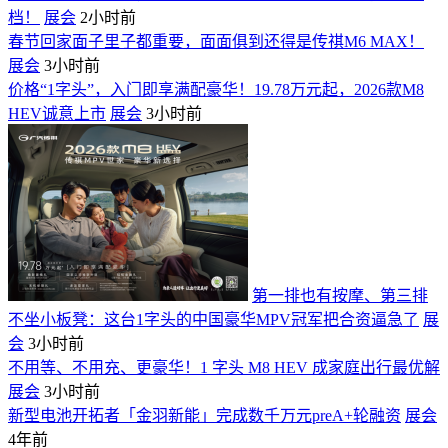
档！
展会
2小时前
春节回家面子里子都重要，面面俱到还得是传祺M6 MAX！
展会
3小时前
价格“1字头”，入门即享满配豪华！19.78万元起，2026款M8
HEV诚意上市
展会
3小时前
第一排也有按摩、第三排
不坐小板凳：这台1字头的中国豪华MPV冠军把合资逼急了
展
会
3小时前
不用等、不用充、更豪华！1 字头 M8 HEV 成家庭出行最优解
展会
3小时前
新型电池开拓者「金羽新能」完成数千万元preA+轮融资
展会
4年前