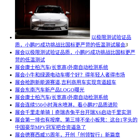
以极限测试验证品
质，小鹏P5成功挑战比国标更严苛的低温测试
展会
3
展会
以极限测试验证品质，小鹏P5成功挑战比国标更严
苛的低温测试
展会
康士柏汽车(长宽高)外廓自动检测系统
展会
小牛和绿源电动车哪个好？得年轻人者得市场
展会
抢跑新能源赛道,吉利商用车实现弯道超车
展会
东南汽车新产品LOGO曝光
展会
康士柏汽车(长宽高)外廓自动检测系统
展会
连续550小时海水喷淋，看小鹏P7品质进阶
展会
千里走单骑丨奇瑞赤兔平台开瑞X6启动千里实测
展会
第一排也有按摩、第三排不坐小板凳：这台1字头的
中国豪华MPV冠军把合资逼急了
展会
德赛西威35周年，开创「创领智行」新篇章